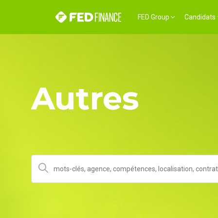
FED Group
Candidats
Autres